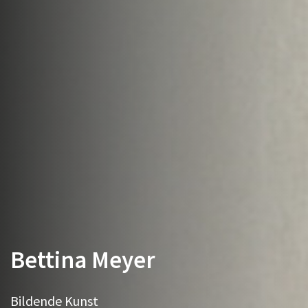
Bettina Meyer
Bildende Kunst